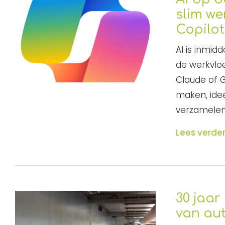
slim we
Copilo
AI is inmid
de werkvloe
Claude of G
maken, idee
verzamelen
Lees verde
30 jaar
van au