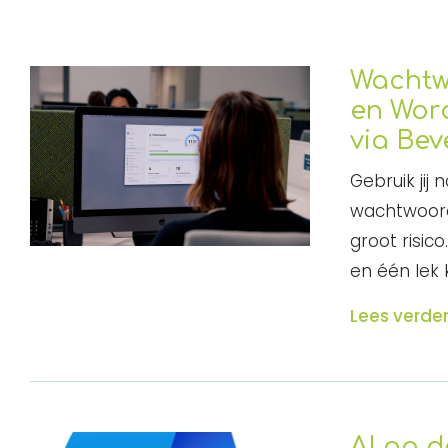
Wachtw
en Word
via Bev
Gebruik jij
wachtwoord
groot risic
en één lek 
Lees verde
AI op d