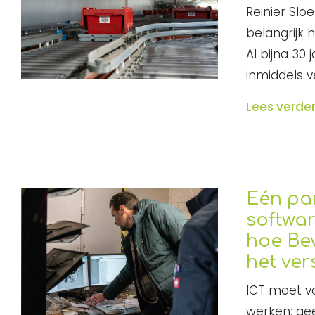
Reinier Slo
belangrijk 
Al bijna 30 
inmiddels v
Lees verde
Eén par
softwar
hoe Be
het ver
ICT moet v
werken: ge