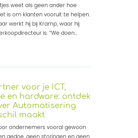
etjes weet als geen ander hoe
het is om klanten vooruit te helpen.
jaar werkt hij bij Kramp, waar hij
erkoopdirecteur is. “We doen…
r
tner voor je ICT,
e en hardware: ontdek
ver Automatisering
schil maakt
oor ondernemers vooral gewoon
en gedoe, geen storingen en geen