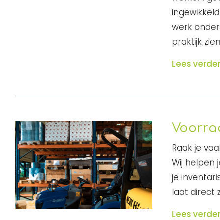
ingewikkel
werk onders
praktijk zi
Lees verde
Voorra
Raak je vaak
Wij helpen 
je inventar
laat direct 
Lees verde