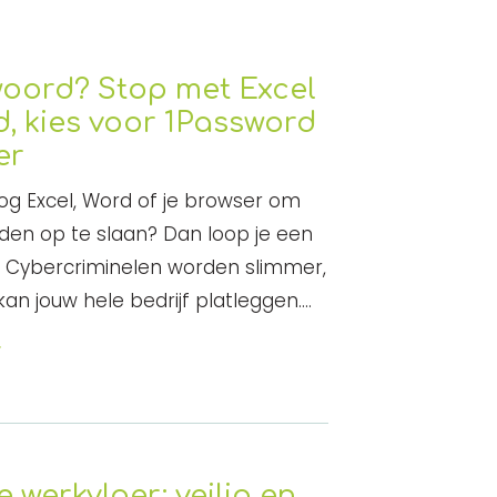
oord? Stop met Excel
, kies voor 1Password
er
 nog Excel, Word of je browser om
en op te slaan? Dan loop je een
o. Cybercriminelen worden slimmer,
kan jouw hele bedrijf platleggen.…
r
e werkvloer: veilig en