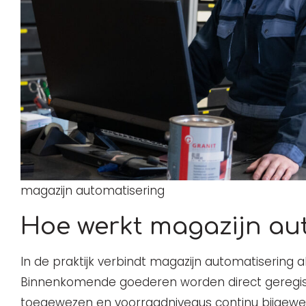
magazijn automatisering
Hoe werkt magazijn au
In de praktijk verbindt magazijn automatisering 
Binnenkomende goederen worden direct geregis
toegewezen en voorraadniveaus continu bijgewerk