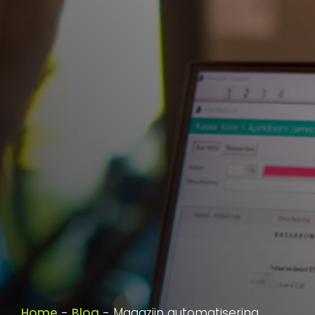
Home
-
Blog
-
Magazijn automatisering