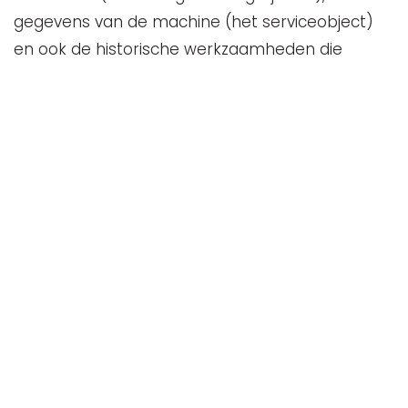
gegevens van de machine (het serviceobject)
en ook de historische werkzaamheden die
uitgevoerd zijn voor de betreffende machine.
Hierdoor weet de monteur alles over de klant en
de machine.
Neem contact op