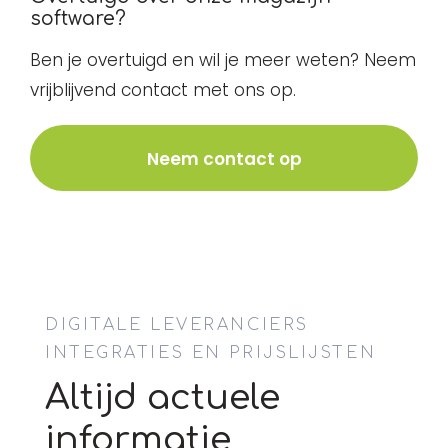
voorraadinformatie up-to-date en
voorraad eenvoudig en efficiënt beheren.
software?
voorkom je dat je zonder belangrijke
Je kunt voorraadniveaus bewaken,
Ben je overtuigd en wil je meer weten? Neem
producten komt te zitten.
automatische besteladviezen ontvangen
vrijblijvend contact met ons op.
en leveranciersinformatie bijhouden. Dit
geeft je de volledige controle over jouw
Neem contact op
magazijnprocessen, optimaliseert
inkoopstrategieën en vermijdt onnodige
voorraadkosten. Van inkomende
goederen tot rapportage, onze software
biedt alles wat je nodig hebt voor efficiënt
magazijnbeheer.
DIGITALE LEVERANCIERS
INTEGRATIES EN PRIJSLIJSTEN
Altijd actuele
informatie