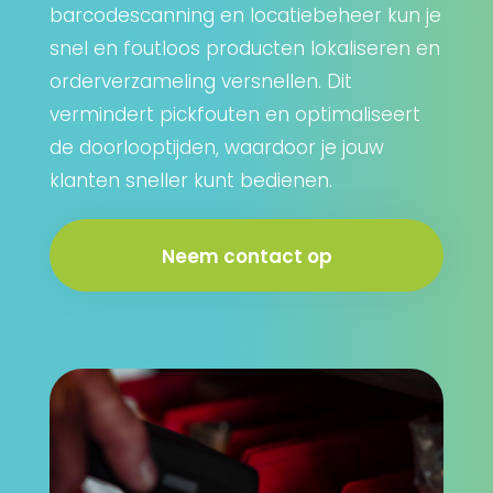
barcodescanning en locatiebeheer kun je
snel en foutloos producten lokaliseren en
orderverzameling versnellen. Dit
vermindert pickfouten en optimaliseert
de doorlooptijden, waardoor je jouw
klanten sneller kunt bedienen.
Neem contact op