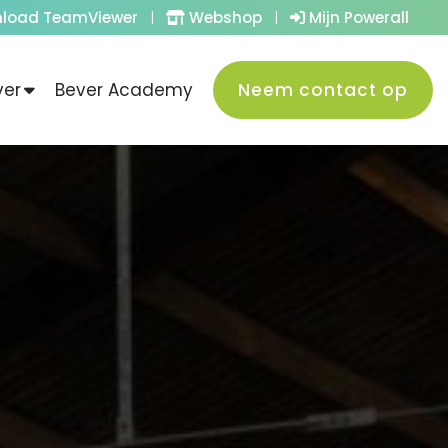
load TeamViewer
|
Webshop
|
Mijn Powerall
ver
Bever Academy
Neem contact op