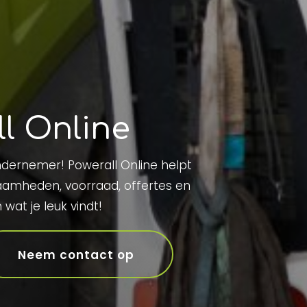
ll Online
ondernemer! Powerall Online helpt
zaamheden, voorraad, offertes en
wat je leuk vindt!
Neem contact op