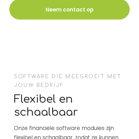
maken jouw administratie efficiënter.
Neem contact op
Neem vandaag nog contact met ons op
om te ontdekken hoe onze software jouw
bedrijf kan transformeren en bijdragen
aan een gezonde financiële toekomst
voor jouw onderneming.
SOFTWARE DIE MEEGROEIT MET
JOUW BEDRIJF
Flexibel en
schaalbaar
Onze financiële software modules zijn
flexibel en schaalbaar, zodat ze kunnen