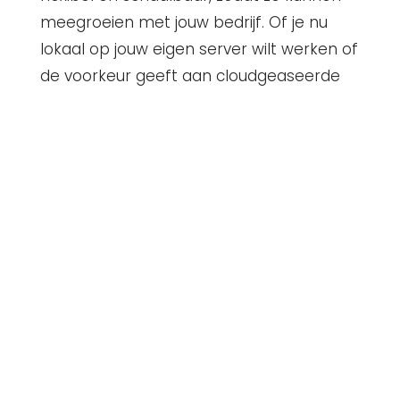
meegroeien met jouw bedrijf. Of je nu
lokaal op jouw eigen server wilt werken of
de voorkeur geeft aan cloudgeaseerde
oplossingen, wij bieden de juiste opties die
bij jouw bedrijf passen. Bovendien zorgen
regelmatige software-updates ervoor
dat je altijd profiteert van de nieuwste
functies en beveiligingsmaatregelen.
Neem contact op