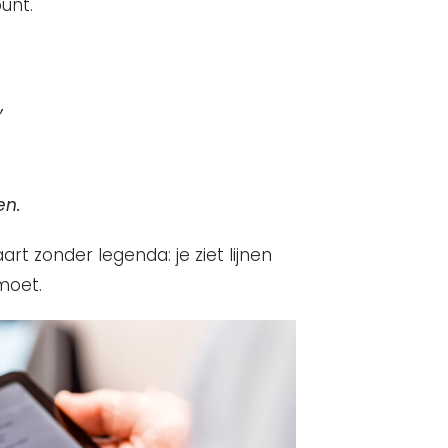
punt.
,
en.
rt zonder legenda: je ziet lijnen
 moet.