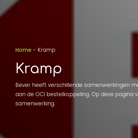
Home
-
Kramp
Kramp
Bever heeft verschillende samenwerkingen met
aan de OCI bestelkoppeling. Op deze pagina vi
samenwerking.