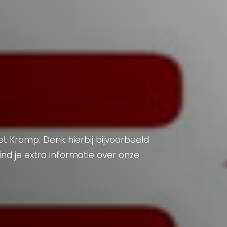
 Kramp. Denk hierbij bijvoorbeeld
nd je extra informatie over onze