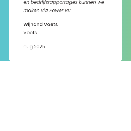
en bedrijfsrapportages kunnen we
maken via Power BI.”
Wijnand Voets
Voets
aug 2025
“Voor mij echt super. Intuïtief,
zonder overbodige franje.”